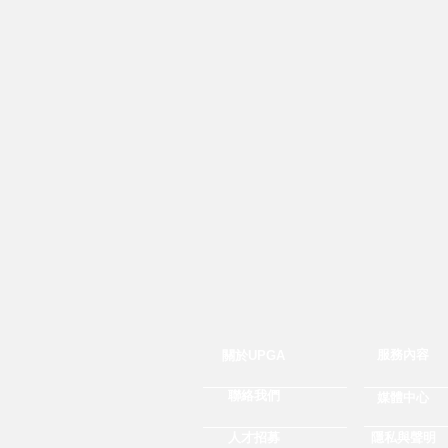
服務內容
關於UPGA
聯絡我們
媒體中心
人才招募
隱私與聲明