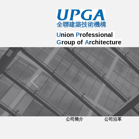
​全聯建築技術機構
U
nion
P
rofessional
G
roup of
A
rchitecture
公司簡介
公司沿革