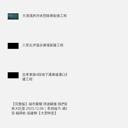
大漢溪跨河休憩路廊銜接工程
八里左岸漫步廣場新建工程
忠孝東路4段地下通廊連通口新
建工程
【完整版】城市榮耀 球迷驕傲 我們迎
來大巨蛋 2023.12.06｜李四端 ft. 蔣萬
安 楊舜欽 張建輝【大雲時堂】