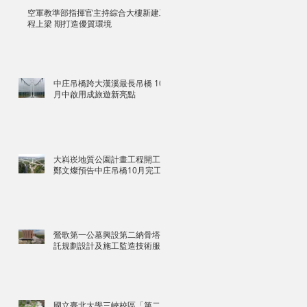
空軍教準部指揮官主持綜合大樓新建工
程上梁 期打造優質環境
中庄吊橋跨大漢溪最長吊橋 10
月中啟用成旅遊新亮點
大嵙崁地質公園計畫工程開工
鄭文燦預告中庄吊橋10月完工
鶯歌第一公墓興設第二納骨塔委
託規劃設計及施工監造技術服務
國立臺北大學三峽校區「第二期