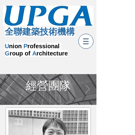
​全聯建築技術機構
U
nion
P
rofessional
G
roup of
A
rchitecture
經營團隊