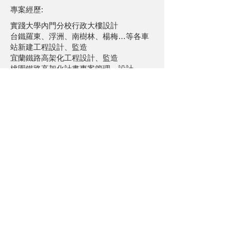
專案經歷:
實踐大學內門分校行政大樓設計
台鐵羅東、浮洲、南樹林、楊梅…等各車
站新建工程設計、監造
宜蘭鐵路高架化工程設計、監造
桃園鐵路高架化計畫專案管理、設計
台北機廠遷建富岡計畫專案管理、設計、
監造
臺北車站大樓特種建築物變更暨防災設施
改善專案管理
高雄機廠遷建潮州計畫專案管理、設計、
監造
臺鐵號誌聯鎖系統更新工程專案管理及監
造技術服務
消防署特種搜救隊建置專屬救災倉庫專案
管理、監造
關於UPGA
人才招募
聯絡我們
服務內容
媒體中心
隱私與聲明