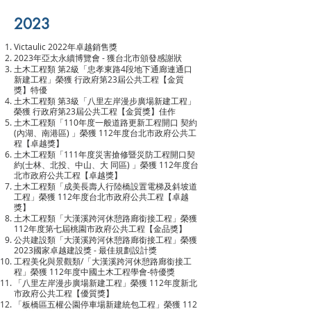
2023
Victaulic 2022年卓越銷售獎
2023年亞太永續博覽會 - 獲台北市頒發感謝狀
土木工程類 第2級「忠孝東路4段地下通廊連通口
新建工程」榮獲 行政府第23屆公共工程【金質
獎】特優
土木工程類 第3級「八里左岸漫步廣場新建工程」
榮獲 行政府第23屆公共工程【金質獎】佳作
土木工程類「110年度一般道路更新工程開口 契約
(內湖、南港區) 」榮獲 112年度台北市政府公共工
程【卓越獎】
土木工程類「111年度災害搶修暨災防工程開口契
約(士林、北投、中山、大 同區) 」榮獲 112年度台
北市政府公共工程【卓越獎】
土木工程類「成美長壽人行陸橋設置電梯及斜坡道
工程」榮獲 112年度台北市政府公共工程【卓越
獎】
土木工程類「大漢溪跨河休憩路廊銜接工程」榮獲
112年度第七屆桃園市政府公共工程【金品獎】
公共建設類「大漢溪跨河休憩路廊銜接工程」榮獲
2023國家卓越建設獎 - 最佳規劃設計獎
工程美化與景觀類/「大漢溪跨河休憩路廊銜接工
程」榮獲 112年度中國土木工程學會-特優獎
「八里左岸漫步廣場新建工程」榮獲 112年度新北
市政府公共工程【優質獎】
「板橋區五權公園停車場新建統包工程」榮獲 112