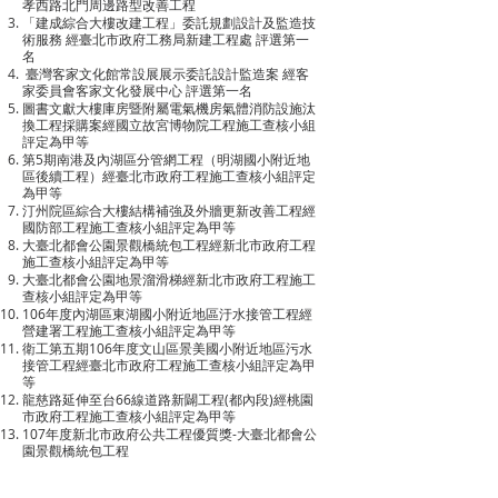
孝西路北門周邊路型改善工程
「建成綜合大樓改建工程」委託規劃設計及監造技
術服務 經臺北市政府工務局新建工程處 評選第一
名
臺灣客家文化館常設展展示委託設計監造案 經客
家委員會客家文化發展中心 評選第一名
圖書文獻大樓庫房暨附屬電氣機房氣體消防設施汰
換工程採購案經國立故宮博物院工程施工查核小組
評定為甲等
第5期南港及內湖區分管網工程（明湖國小附近地
區後續工程）經臺北市政府工程施工查核小組評定
為甲等
汀州院區綜合大樓結構補強及外牆更新改善工程經
國防部工程施工查核小組評定為甲等
大臺北都會公園景觀橋統包工程經新北市政府工程
施工查核小組評定為甲等
大臺北都會公園地景溜滑梯經新北市政府工程施工
查核小組評定為甲等
106年度內湖區東湖國小附近地區汙水接管工程經
營建署工程施工查核小組評定為甲等
衛工第五期106年度文山區景美國小附近地區污水
接管工程經臺北市政府工程施工查核小組評定為甲
等
龍慈路延伸至台66線道路新闢工程(都內段)經桃園
市政府工程施工查核小組評定為甲等
107年度新北市政府公共工程優質獎-大臺北都會公
園景觀橋統包工程