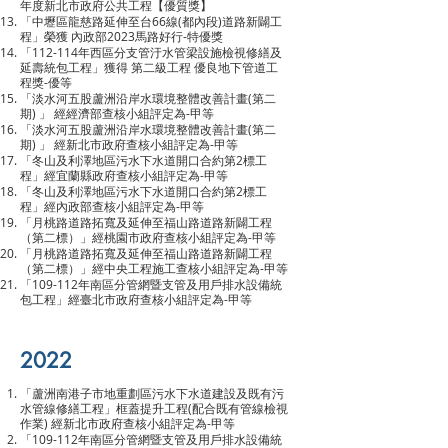
年度新北市政府公共工程【優質獎】
「中壢區龍慈路延伸至台66線(都內段)道路新闢工
程」榮獲 內政部2023馬路好行-特優獎
「112-114年西區分支管汙水管梁設施檢視修繕及
延壽統包工程」獲得 第二級工程 優良地下管道工
程獎-優等
「淡水河五股蘆洲沿岸水環境整體改善計畫(第二
期) 」 經經濟部查核小組評定為-甲等
「淡水河五股蘆洲沿岸水環境整體改善計畫(第二
期) 」 經新北市政府查核小組評定為-甲等
「冬山及利澤地區污水下水道開口合約第2標工
程」經宜蘭縣政府查核小組評定為-甲等
「冬山及利澤地區污水下水道開口合約第2標工
程」經內政部查核小組評定為-甲等
「月桃路道路拓寬及延伸至福山路道路新闢工程
（第二標）」經桃園市政府查核小組評定為-甲等
「月桃路道路拓寬及延伸至福山路道路新闢工程
（第二標）」經中央工程施工查核小組評定為-甲等
「109-112年南區分管網暨支管及用戶排水設備統
包工程」經臺北市政府查核小組評定為-甲等
2022
「蘆洲南港子市地重劃區污水下水道建設及既有污
水管線修繕工程」框蓋提升工程(配合既有管線檢視
作業) 經新北市政府查核小組評定為-甲等
「109-112年南區分管網暨支管及用戶排水設備統