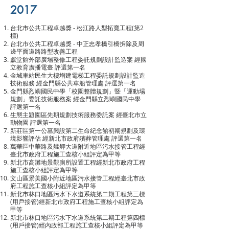
2017
台北市公共工程卓越獎 - 松江路人型拓寬工程(第2
標)
台北市公共工程卓越獎 - 中正忠孝橋引橋拆除及周
邊平面道路路型改善工程
獻堂館外部廣場整修工程委託規劃設計監造案 經國
立教育廣播電臺 評選第一名
金城車站民生大樓增建電梯工程委託規劃設計監造
技術服務 經金門縣公共車船管理處 評選第一名
金門縣烈嶼國民中學「校園整體規劃」暨「運動場
規劃」委託技術服務案 經金門縣立烈嶼國民中學
評選第一名
生態主題園區先期規劃技術服務委託案 經臺北市立
動物園 評選第一名
新莊區第一公墓興設第二生命紀念館初期規劃及環
境影響評估 經新北市政府殯葬管理處 評選第一名
萬華區中華路及艋舺大道附近地區污水接管工程經
臺北市政府工程施工查核小組評定為甲等
新北市高灘地景觀廁所設置工程經新北市政府工程
施工查核小組評定為甲等
文山區景美國小附近地區污水接管工程經臺北市政
府工程施工查核小組評定為甲等
新北市林口地區污水下水道系統第二期工程第三標
(用戶接管)經新北市政府工程施工查核小組評定為
甲等
新北市林口地區污水下水道系統第二期工程第四標
(用戶接管)經內政部工程施工查核小組評定為甲等