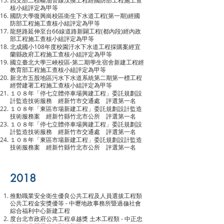
四支部二標輸油管線汰換工程經國防部工程施工查
核小組評定為甲等
國防大學復興崗校區衛生下水道工程(第一期)經國
防部工程施工查核小組評定為甲等
龍慈路延伸至台66線道路新闢工程(都內段)經內政
部工程施工查核小組評定為甲等
北成國小108年度校園汙水下水道工程採購案經宜
蘭縣政府工程施工查核小組評定為甲等
國立臺北大學三峽校區-第二期學生宿舍新建工程經
教育部工程施工查核小組評定為甲等
新北市五股地區污水下水道系統第二期第一標工程
經營建署工程施工查核小組評定為甲等
１０８年「停七立體停車場興建工程」委託規劃設
計監造技術服務 經新竹市交通處 評選第一名
１０８年「東區市場新建工程」委託規劃設計監造
技術服務案 經新竹縣竹北市公所 評選第一名
１０８年「停七立體停車場興建工程」委託規劃設
計監造技術服務 經新竹市交通處 評選第一名
１０８年「東區市場新建工程」委託規劃設計監造
技術服務案 經新竹縣竹北市公所 評選第一名
2018
推動職業安全衛生優良公共工程及人員選拔工程類
公共工程金安獎優等 - 中壢地政事務所暨過嶺社會
綜合福利中心新建工程
度台北市政府公共工程卓越獎 土木工程類 - 中正忠