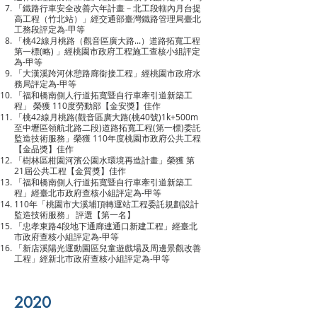
「鐵路行車安全改善六年計畫－北工段轄內月台提
高工程（竹北站）」經交通部臺灣鐵路管理局臺北
工務段評定為-甲等
「桃42線月桃路（觀音區廣大路...）道路拓寬工程
第一標(略) 」經桃園市政府工程施工查核小組評定
為-甲等
「大漢溪跨河休憩路廊銜接工程」經桃園市政府水
務局評定為-甲等
「福和橋南側人行道拓寬暨自行車牽引道新築工
程」 榮獲 110度勞動部【金安獎】佳作
「桃42線月桃路(觀音區廣大路(桃40號)1k+500m
至中壢區領航北路二段)道路拓寬工程(第一標)委託
監造技術服務」榮獲 110年度桃園市政府公共工程
【金品獎】佳作
「樹林區柑園河濱公園水環境再造計畫」榮獲 第
21屆公共工程【金質獎】佳作
「福和橋南側人行道拓寬暨自行車牽引道新築工
程」經臺北市政府查核小組評定為-甲等
110年「桃園市大溪埔頂轉運站工程委託規劃設計
監造技術服務」 評選【第一名】
「忠孝東路4段地下通廊連通口新建工程」經臺北
市政府查核小組評定為-甲等
「新店溪陽光運動園區兒童遊戲場及周邊景觀改善
工程」經新北市政府查核小組評定為-甲等
2020