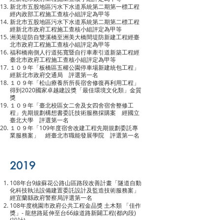
新北市五股地區污水下水道系統第二期第一標工程
經內政部工程施工查核小組評定為甲等
新北市五股地區污水下水道系統第二期第二標工程
經新北市政府工程施工查核小組評定為甲等
洲美堤防自雙溪橋至洲美大橋間堤防新建工程經臺
北市政府工程施工查核小組評定為甲等
福和橋南側人行道拓寬暨自行車牽引道新築工程經
臺北市政府工程施工查核小組評定為甲等
１０９年「板橋區五權公園停車場新建統包工程」
經新北市政府交通局 評選第一名
１０９年「松山療養所所長宿舍修復再利用工程」
得到2020國家卓越建設獎「最佳環境文化類」金質
獎
１０９年「臺北校區女二舍及女四舍宿舍整修工
程」先期規劃構想書委託技術服務採購案 經國立
臺北大學 評選第一名
１０９年「109年度宿舍改建工程先期規劃委託專
業服務案」 經臺北市職能發展學院 評選第一名
2019
108年台9線蘇花公路山區路段改善計畫「隧道自動
化科技執法設備建置委託設計及監造技術服務案」
經宜蘭縣政府警察局評選第一名
108年度桃園市政府公共工程金品獎 土木類 「佳作
獎」- 龍慈路延伸至台66線道路新闢工程(都內段)