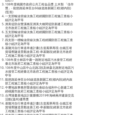
(設計)
108年度桃園市政府公共工程金品獎 土木類 「佳作
獎」- 龍慈路延伸至台66線道路新闢工程(都內段)
(監造)
一支部輸油管線汰換工程經國防部工程施工查核小
組評定為甲等
洲美堤防自雙溪橋至洲美大橋間堤防新建工程經台
北市政府工程施工查核小組評定為甲等
五支部輸油管線汰換工程經國防部工程施工查核小
組評定為甲等
四支部一標輸油管線汰換工程經國防部工程施工查
核小組評定為甲等
基隆河自行車道串連計畫(古道風華再現-台鐵五堵
貨場舊隧道景觀改善工程-串基隆段)經新北市政府
工程施工查核小組評定為甲等
106年度士林區中庸一路附近地區污水接管工程經
臺北市政府工程施工查核小組評定為甲等
106年度中山區中山北路2段及林森北路附近地區污
水接管工程經臺北市政府工程施工查核小組評定為
甲等
龍慈路延伸至台66線道路新闢工程(都內段)經內政
部工程施工查核小組評定為甲等
中壢地政事務所暨過嶺社會綜合福利中心新建工程
經桃園市政府工程施工查核小組評定為甲等
台灣漫畫基地設計案榮獲2019年海峽兩岸建築交流
活動(溫州)優秀獎
基隆河自行車道串連計畫(古道風華再現-台鐵五堵
貨場舊隧道景觀改善工程-串基隆段)經新北市政府
工程施工查核小組評定為甲等