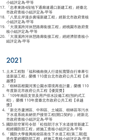
小組評定為-甲等
「忠孝東路4段地下通廊連通口新建工程」經臺北
市政府查核小組評定為-甲等
「八里左岸漫步廣場新建工程」經新北市政府查核
小組評定為-甲等
「大漢溪跨河休憩路廊銜接工程」經桃園市政府查
核小組評定為-甲等
「大漢溪跨河休憩路廊銜接工程」經經濟部查核小
組評定為-甲等
2021
土木工程類「福和橋南側人行道拓寬暨自行車牽引
道新築工程」榮獲 110度台北市政府公共工程【卓
越獎】
「樹林區柑園河濱公園水環境再造計畫」榮獲 110
年度新北市政府公共工程【優質獎】
「109年南區支管及用戶排水設備工程(預約式工
程) 」榮獲 110年度臺北市政府公共工程【卓越
獎】
「新北市蘆洲區、中和區、土城區、樹林區等污水
下水道系統未納管戶接管工程(開口契約) 」經新北
市政府查核小組評定為-甲等
國防部空軍司令部「松指部汙水下水道接管新建工
程經國防部工程」經施工查核小組評定為-甲等
「國防大學復興崗校區衛生下水道工程(第二期)監
造作業經國防部工程」經施工查核小組評定為-甲等