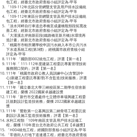
包工程」經臺北市政府查核小組評定為-甲等
「109-112年北區分管網暨支管及用戶排水設備統
包工程」經臺北市政府查核小組評定為-甲等
「109-112年東區分管網暨支管及用戶排水設備統
包工程」經臺北市政府查核小組評定為-甲等
「淡水河畔自行車道忠孝橋至成蘆橋瓶頸段拓寬改
善工程」經新北市政府查核小組評定為-甲等
「大漢溪左岸南新莊段(鐵路橋至新月橋)水環境再
造計畫」經新北市政府查核小組評定為-甲等
「桃園市市轄所屬學校申請污水納入本市公共污水
下水道系統工程(第3標) 」經桃園市政府查核小組
評定為-甲等
111年 「國防部I002統包工程」評選【第一名】
111年「 111-112年度建築工程委託專案管理技術
服務開口契約」評選【第一名】
111年「桃園市政府公教人員訓練中心(含警訓中
心)新建工程委託專案理(不含監造)技術服務」評選
【第一名】
111年「國立臺北大學三峽校區第二期學生宿舍新
建工程」榮獲 2022國家卓越建設獎
111年「新竹市交通處停七立體停車場興建工程委
託規劃設計監造技術務」榮獲 2022國家卓越建設
獎
111年「鶯歌第一公墓興設第二納骨塔工程委託規
劃設計及施工監造技術服務」評選【第一名】
水利工程類「109年南區支管及用戶排水設備工
程」榮獲 110年度台北市政府公共工程【卓越獎】
「H004統包工程」經國防部查核小組評定為-甲等
「常德街人行地下道連通工程」經臺北市政府查核