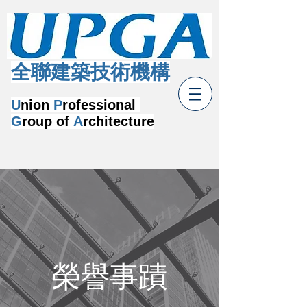
​全聯建築技術機構
U
nion
P
rofessional
G
roup of
A
rchitecture
榮譽事蹟