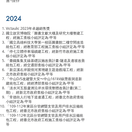
會-佳作
2024
Victaulic 2023年卓越銷售獎
國立故宮博物院「圖書文獻大樓及研究大樓整建工
程」經施工查核小組評定為-甲等
「國立高雄科技大學第一校區圖書館二樓空間改造
統包工程」經教育部工程施工查核小組評定為-甲等
「停七立體停車場續建工程」經新竹市政府施工查
核小組評定為-甲等
「臺鐵集集支線基礎設施改善計畫-隧道及邊坡改善
統包工程」經交通部查核小組評定為-甲等
「新店溪右岸親情河濱增建主題遊戲場工程」經新
北市政府查核小組評定為-甲等
「中山D/S改建暨大安〜中山161kV線潛盾洞道新
建統包工程」經經濟部查核小組評定為-甲等
「淡水河五股蘆洲沿岸水環境整體改善計畫(第二
期) 」 經新北市政府查核小組評定為-甲等
「常德街人行地下道連通工程」經臺北市政府查核
小組評定為-甲等
「109-112年東區分管網暨支管及用戶排水設備統
包工程」經臺北市政府查核小組評定為-甲等
「109-112年北區分管網暨支管及用戶排水設備統
包工程」經臺北市政府工程施工查核小組評定為-甲
等