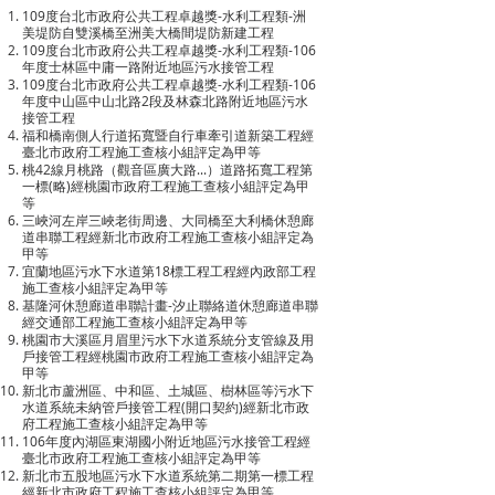
109度台北市政府公共工程卓越獎-水利工程類-洲
美堤防自雙溪橋至洲美大橋間堤防新建工程
109度台北市政府公共工程卓越獎-水利工程類-106
年度士林區中庸一路附近地區污水接管工程
109度台北市政府公共工程卓越獎-水利工程類-106
年度中山區中山北路2段及林森北路附近地區污水
接管工程
福和橋南側人行道拓寬暨自行車牽引道新築工程經
臺北市政府工程施工查核小組評定為甲等
桃42線月桃路（觀音區廣大路...）道路拓寬工程第
一標(略)經桃園市政府工程施工查核小組評定為甲
等
三峽河左岸三峽老街周邊、大同橋至大利橋休憩廊
道串聯工程經新北市政府工程施工查核小組評定為
甲等
宜蘭地區污水下水道第18標工程工程經內政部工程
施工查核小組評定為甲等
基隆河休憩廊道串聯計畫-汐止聯絡道休憩廊道串聯
經交通部工程施工查核小組評定為甲等
桃園市大溪區月眉里污水下水道系統分支管線及用
戶接管工程經桃園市政府工程施工查核小組評定為
甲等
新北市蘆洲區、中和區、土城區、樹林區等污水下
水道系統未納管戶接管工程(開口契約)經新北市政
府工程施工查核小組評定為甲等
106年度內湖區東湖國小附近地區污水接管工程經
臺北市政府工程施工查核小組評定為甲等
新北市五股地區污水下水道系統第二期第一標工程
經新北市政府工程施工查核小組評定為甲等