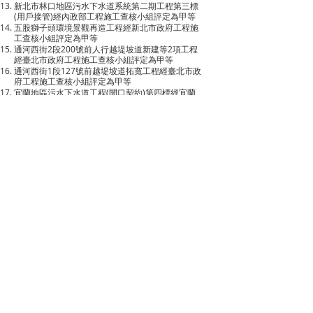
新北市林口地區污水下水道系統第二期工程第三標
(用戶接管)經內政部工程施工查核小組評定為甲等
五股獅子頭環境景觀再造工程經新北市政府工程施
工查核小組評定為甲等
通河西街2段200號前人行越堤坡道新建等2項工程
經臺北市政府工程施工查核小組評定為甲等
通河西街1段127號前越堤坡道拓寬工程經臺北市政
府工程施工查核小組評定為甲等
宜蘭地區污水下水道工程(開口契約)第四標經宜蘭
縣政府工程施工查核小組評定為甲等
新北市林口地區污水下水道系統第二期工程第四標
(用戶接管)經新北市政府工程施工查核小組評定為
甲等
中正忠孝西路北門周邊路型改善工程經臺北市政府
工程施工查核小組評定為甲等
第5期松山及信義區分管網工程（105年預約工程）
經臺北市政府工程施工查核小組評定為甲等
淡水河畔及八里區自行車道排水橋梁改善工程經新
北市政府工程施工查核小組評定為甲等
新北市林口地區污水下水道系統第二期工程第三標
(用戶接管)經內政部工程施工查核小組評定為甲等
新北市林口地區污水下水道系統第二期工程第四標
(用戶接管)經內政部工程施工查核小組評定為甲等
106年度新北市政府公共工程優質獎-八里環教中心
至挖子尾景觀再造(1期工程)
行政院公共工程委員會「第17屆公共工程金質獎」
土木類 「佳作獎」- 八里環教中心至挖子尾景觀再
造(1期工程)