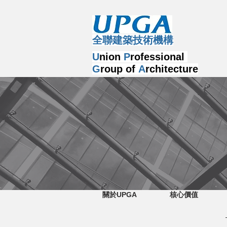
​全聯建築技術機構
U
nion
P
rofessional
G
roup of
A
rchitecture
關於UPGA
核心價值