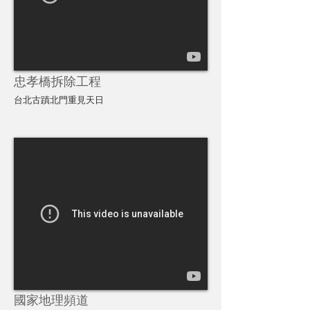
忠孝橋拆除工程
台北古蹟北門重見天日
國家地理頻道