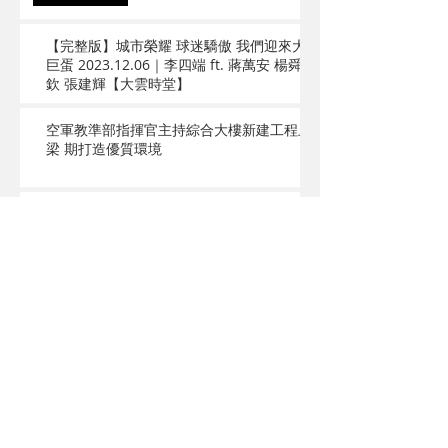
【完整版】城市榮耀 球迷驕傲 我們迎來大
巨蛋 2023.12.06｜李四端 ft. 蔣萬安 楊舜
欽 張建輝【大雲時堂】
空軍教準部指揮官主持綜合大樓新建工程上
梁 期打造優質環境
中庄吊橋跨大漢溪最長吊橋
10月中啟用成旅遊新亮點
大嵙崁地質公園計畫工程開
工 鄭文燦預告中庄吊橋10
月完工
鶯歌第一公墓興設第二納骨
塔委託規劃設計及施工監造