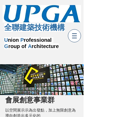
​全聯建築技術機構
U
nion
P
rofessional
G
roup of
A
rchitecture
會展創意事業群
以空間展⽰示為出發點，加上無限創意為
導向創造出多元化的