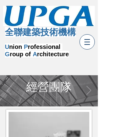
​全聯建築技術機構
U
nion
P
rofessional
G
roup of
A
rchitecture
經營團隊