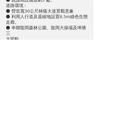
道路環境 :
⚫ 營造寬30公尺林蔭大道景觀意象
⚫ 利用人行道及退縮地設置8.5m綠色生態
走廊。
⚫ 串聯龍岡森林公園、龍岡大操場及埤塘
三
大節點。
獲獎 :
榮獲2023年內政部國土管理署馬路好行評
選工程案件「特優」
關於UPGA
人才招募
聯絡我們
服務內容
媒體中心
隱私與聲明