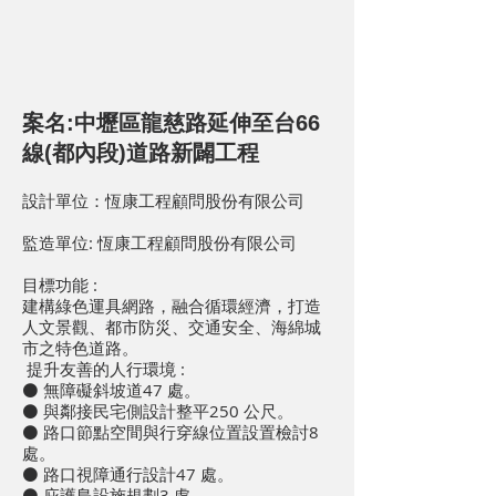
案名:中壢區龍慈路延伸至台66
線(都內段)道路新闢工程
設計單位：恆康工程顧問股份有限公司
監造單位: 恆康工程顧問股份有限公司
目標功能 :
建構綠色運具網路，融合循環經濟，打造
人文景觀、都市防災、交通安全、海綿城
市之特色道路。
提升友善的人行環境 :
⚫ 無障礙斜坡道47 處。
⚫ 與鄰接民宅側設計整平250 公尺。
⚫ 路口節點空間與行穿線位置設置檢討8
處。
⚫ 路口視障通行設計47 處。
⚫ 庇護島設施規劃3 處。