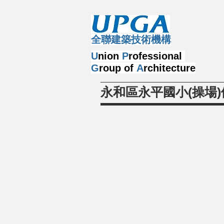
​全聯建築技術機構
U
nion
P
rofessional
G
roup of
A
rchitecture
永和區永平國小(操場