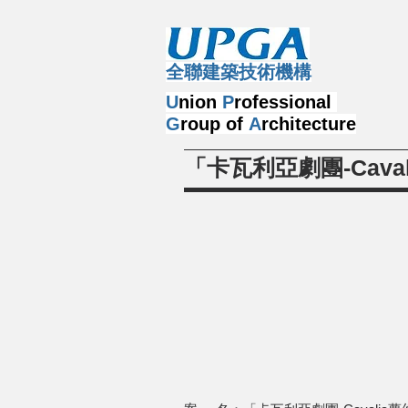
​全聯建築技術機構
U
nion
P
rofessional
G
roup of
A
rchitecture
「卡瓦利亞劇團-Cav