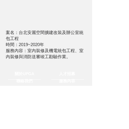
案名：台北安麗空間擴建改裝及辦公室統
包工程
時間：2019~2020年
服務內容：室內裝修及機電統包工程、室
內裝修與消防送審竣工勘驗作業。
關於UPGA
人才招募
聯絡我們
服務內容
媒體中心
隱私與聲明