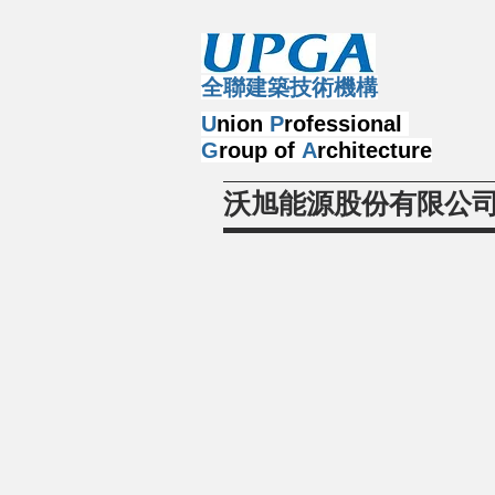
​全聯建築技術機構
U
nion
P
rofessional
G
roup of
A
rchitecture
沃旭能源股份有限公司