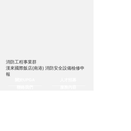
消防工程事業群
漢來國際飯店(南港) 消防安全設備檢修申
報
關於UPGA
人才招募
聯絡我們
服務內容
媒體中心
隱私與聲明