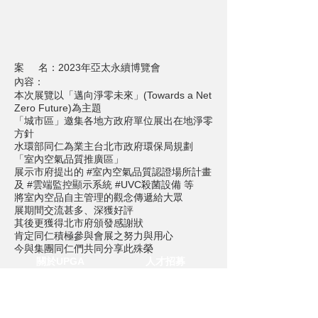
案 名：2023年亞太永續博覽會
內容：
本次展覽以「邁向淨零未來」(Towards a Net
Zero Future)為主題
「城市區」邀集各地方政府單位展出在地淨零
方針
水環部同仁為業主台北市政府環保局規劃
「室內空氣品質推廣區」
展示市府提出的 #室內空氣品質認證場所計畫
及 #雲端監控顯示系統 #UVC殺菌設備 等
將室內空品自主管理的觀念傳遞給大眾
展期間交流甚多、深獲好評
其後更獲得北市府頒發感謝狀
肯定同仁積極參與會展之努力與用心
今與集團同仁們共同分享此殊榮
關於UPGA
人才招募
聯絡我們
服務內容
媒體中心
隱私與聲明