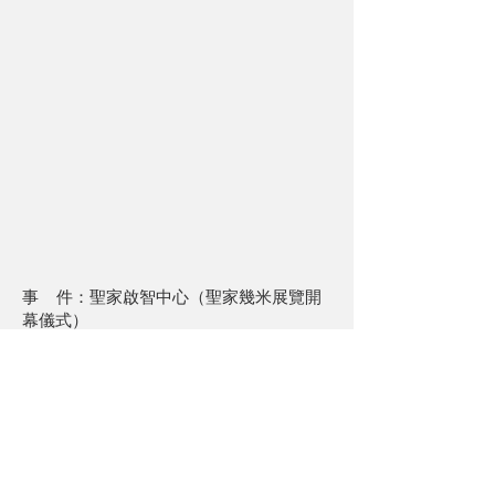
事 件：聖家啟智中心（聖家幾米展覽開
幕儀式）
時 間：2015～2016
委託單位：TSMC
基地位置：苗栗縣竹南鎮
服務內容：工程顧問
並協助辦理建築物使用執造變更
及消防安全設備審勘作業。
關於UPGA
人才招募