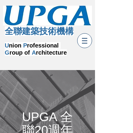
​全聯建築技術機構
U
nion
P
rofessional
G
roup of
A
rchitecture
UPGA 全
聯20週年