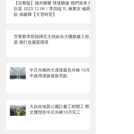
【完整版】城市榮耀 球迷驕傲 我們迎來大
巨蛋 2023.12.06｜李四端 ft. 蔣萬安 楊舜
欽 張建輝【大雲時堂】
空軍教準部指揮官主持綜合大樓新建工程上
梁 期打造優質環境
中庄吊橋跨大漢溪最長吊橋 10月
中啟用成旅遊新亮點
大嵙崁地質公園計畫工程開工 鄭
文燦預告中庄吊橋10月完工