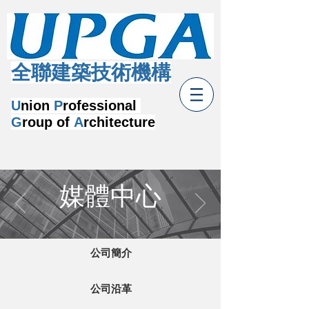
​全聯建築技術機構
U
nion
P
rofessional
G
roup of
A
rchitecture
媒體中心
公司簡介
公司沿革