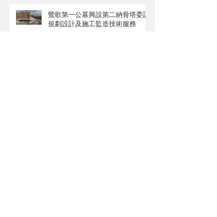
鶯歌第一公墓興設第二納骨塔委託
規劃設計及施工監造技術服務
國立臺北大學三峽校區「第二期學
生宿舍新建工程」榮獲2022國家
卓越建設獎殊榮
新竹縣竹北市公所_竹北市豆子埔
公園新建地下停車場及公園改建工
程委託設計監造案(競圖第二名)
Archive
2024年4月
(3)
3 篇文章
2023年12月
(1)
1 篇文章
2023年7月
(1)
1 篇文章