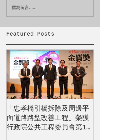
撰寫留言......
Featured Posts
「忠孝橋引橋拆除及周邊平
105年度公共
面道路路型改善工程」榮獲
【市政貢獻工
行政院公共工程委員會第16
橋引橋拆除及
屆公共工程金質獎優等
路型改善工程