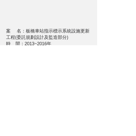
案 名：板橋車站指示標示系統設施更新
工程(委託規劃設計及監造部分)
時 間：2013~2016年
委託單位：交通部台灣鐵路管理局
基地位置：新北市板橋區
服務內容：指標設計規劃、視覺設計
關於UPGA
人才招募
聯絡我們
服務內容
媒體中心
隱私與聲明